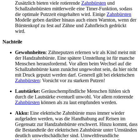
Zusätzlich bieten viele rotierende
Zahnbürsten
und
Schallzahnbürsten mittlerweile eine Timer-Funktion, sodass
die optimale Putzzeit eingehalten wird. Einige
Zahnbürsten
Modelle geben darüber hinaus auch einen Warnton, wenn der
Bürstenkopf zu fest auf Zähne und Zahnfleisch gedrückt
wird.
Nachteile
Gewohnheiten
: Zähneputzen erlernen wir als Kind meist mit
der Handzahnbürste. Eine spätere Umstellung ist für manche
Menschen herausfordernd. Vor allem beim Wechsel auf die
Schallzahnbürste kann zunächst ungewohnt sein, da hier nicht
mit Druck geputzt werden darf. Generell gilt bei elektrischen
Zahnbürsten
: Vorsicht vor zu starkem Putzen!
Lautstärke:
Geräuschempfindliche Menschen fühlen sich
durch die Lautstärke eventuell unwohl. Vor allem rotierende
Zahnbürsten
können als zu laut empfunden werden.
Akku:
Eine elektrische Zahnbürste muss immer wieder
aufgeladen werden, was die Handhabung auf Reisen im
Gegensatz zur Handzahnbürste erschwert. Hinzu kommt, dass
die Bestandteile der elektrischen Zahnbürste unter Umständen
deutlich umweltschädlicher sind. Umweltfreundliche