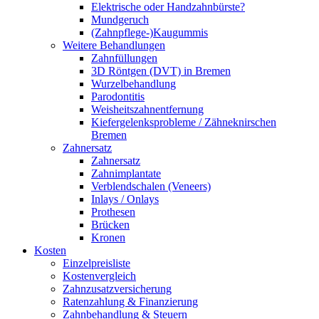
Elektrische oder Handzahnbürste?
Mundgeruch
(Zahnpflege-)Kaugummis
Weitere Behandlungen
Zahnfüllungen
3D Röntgen (DVT) in Bremen
Wurzelbehandlung
Parodontitis
Weisheitszahnentfernung
Kiefergelenksprobleme / Zähneknirschen
Bremen
Zahnersatz
Zahnersatz
Zahnimplantate
Verblendschalen (Veneers)
Inlays / Onlays
Prothesen
Brücken
Kronen
Kosten
Einzelpreisliste
Kostenvergleich
Zahnzusatzversicherung
Ratenzahlung & Finanzierung
Zahnbehandlung & Steuern