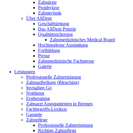
Zahnärzte
Prophylaxe
Zahntechnik
Über AllDent
Geschäftsleitung
Das AllDent Prinzip
Qualitätssicherung
Zahnmedizinisches Medical Board
Hochmoderne Ausstattung
Fortbildung
Presse
Zahnmedizinische Fachpresse
Galerie
Leistungen
Professionelle Zahnreinigung
Zahnaufhellung (Bleaching)
Invisalign Go
Notdienst
Erstberatung
Zahnarzt Angstpatienten in Bremen
Fachbegriffs-Lexikon
Garantie
Zahnpflege
Professionelle Zahnreinigung
Richtige Zahnpflege