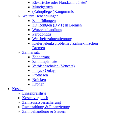
Elektrische oder Handzahnbürste?
Mundgeruch
(Zahnpflege-)Kaugummis
Weitere Behandlungen
Zahnfüllungen
3D Röntgen (DVT) in Bremen
Wurzelbehandlung
Parodontitis
Weisheitszahnentfernung
Kiefergelenksprobleme / Zähneknirschen
Bremen
Zahnersatz
Zahnersatz
Zahnimplantate
Verblendschalen (Veneers)
Inlays / Onlays
Prothesen
Brücken
Kronen
Kosten
Einzelpreisliste
Kostenvergleich
Zahnzusatzversicherung
Ratenzahlung & Finanzierung
Zahnbehandlung & Steuern