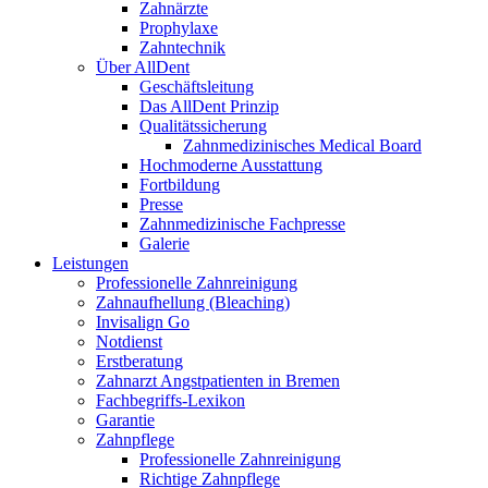
Zahnärzte
Prophylaxe
Zahntechnik
Über AllDent
Geschäftsleitung
Das AllDent Prinzip
Qualitätssicherung
Zahnmedizinisches Medical Board
Hochmoderne Ausstattung
Fortbildung
Presse
Zahnmedizinische Fachpresse
Galerie
Leistungen
Professionelle Zahnreinigung
Zahnaufhellung (Bleaching)
Invisalign Go
Notdienst
Erstberatung
Zahnarzt Angstpatienten in Bremen
Fachbegriffs-Lexikon
Garantie
Zahnpflege
Professionelle Zahnreinigung
Richtige Zahnpflege